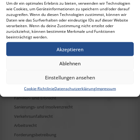
Um dir ein optimales Erlebnis zu bieten, verwenden wir Technologien
wie Cookies, um Geräteinformationen zu speichern und/oder darauf
zuzugreifen. Wenn du diesen Technologien zustimmst, können wir
Daten wie das Surfverhalten oder eindeutige IDs auf dieser Website
Alle Fachgebiete
verarbeiten. Wenn du deine Zustimmung nicht erteilst oder
zurückziehst, können bestimmte Merkmale und Funktionen
Gesellschafts- und Unternehmensrecht
beeinträchtigt werden.
Immobilienrecht
Akzeptieren
Vertragsrecht
Verwaltungsrecht
Ablehnen
Strafrecht
Einstellungen ansehen
Allgemeines Zivilrecht
Ehescheidungsrecht
Cookie-Richtlinie
Datenschutzerklärung
Impressum
Familien- und Erbrecht
Sanierungs- und Insolvenzrecht
Verkehrsunfallsrecht
Arbeitsrecht
Forderungsbetreibung