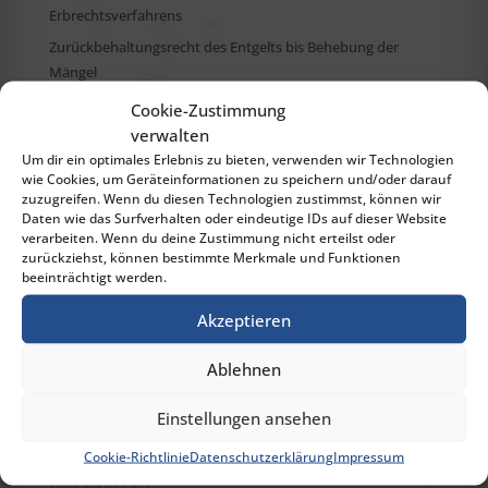
Erbrechtsverfahrens
Zurückbehaltungsrecht des Entgelts bis Behebung der
Mängel
Cookie-Zustimmung
verwalten
Archiv
Um dir ein optimales Erlebnis zu bieten, verwenden wir Technologien
wie Cookies, um Geräteinformationen zu speichern und/oder darauf
September 2022
zuzugreifen. Wenn du diesen Technologien zustimmst, können wir
Februar 2022
Daten wie das Surfverhalten oder eindeutige IDs auf dieser Website
verarbeiten. Wenn du deine Zustimmung nicht erteilst oder
Dezember 2021
zurückziehst, können bestimmte Merkmale und Funktionen
Juli 2021
beeinträchtigt werden.
September 2020
Akzeptieren
Juli 2020
Ablehnen
April 2020
März 2020
Einstellungen ansehen
Cookie-Richtlinie
Datenschutzerklärung
Impressum
Kategorien