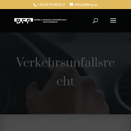
+43 6215 6622-0
office@bf-p.at
Verkehrsunfallsre
cht