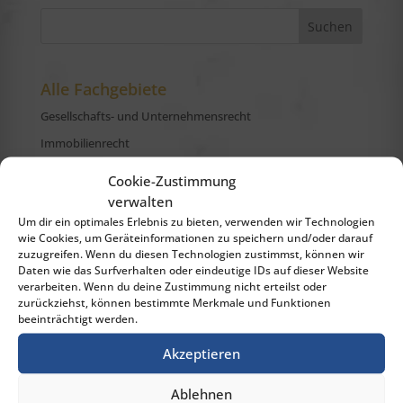
Alle Fachgebiete
Gesellschafts- und Unternehmensrecht
Immobilienrecht
Vertragsrecht
Cookie-Zustimmung
Verwaltungsrecht
verwalten
Um dir ein optimales Erlebnis zu bieten, verwenden wir Technologien
Strafrecht
wie Cookies, um Geräteinformationen zu speichern und/oder darauf
Allgemeines Zivilrecht
zuzugreifen. Wenn du diesen Technologien zustimmst, können wir
Daten wie das Surfverhalten oder eindeutige IDs auf dieser Website
Ehescheidungsrecht
verarbeiten. Wenn du deine Zustimmung nicht erteilst oder
Familien- und Erbrecht
zurückziehst, können bestimmte Merkmale und Funktionen
beeinträchtigt werden.
Sanierungs- und Insolvenzrecht
Akzeptieren
Verkehrsunfallsrecht
Arbeitsrecht
Ablehnen