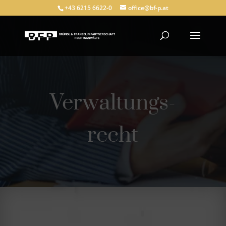
+43 6215 6622-0
office@bf-p.at
Verwaltungs-
recht