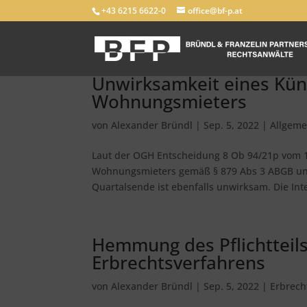
+43 6215 6622-0
office@bf-p.at
Unwirksamkeit eines Kün
Wohnungsmieters
von
Alexander Bründl
|
Sep. 5, 2022
|
Allgeme
Laut der OGH Entscheidung 8 Ob 94/21p vom 14
Wohnungsmieters gemäß § 879 Abs 3 ABGB unw
Quartalsende ist ebenfalls unwirksam. Die In
Hemmung des Pflichtteil
Erbrechtsverfahrens
von
Alexander Bründl
|
Sep. 5, 2022
|
Erbrech