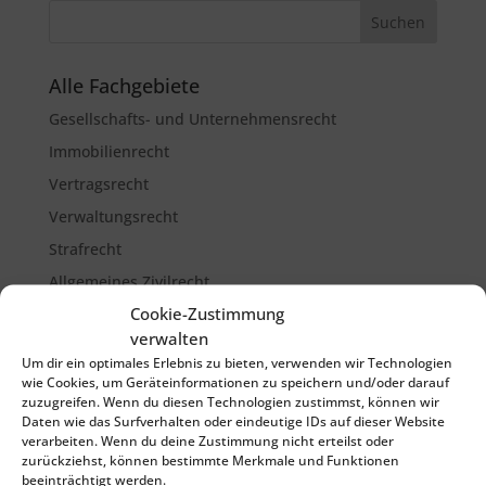
Alle Fachgebiete
Gesellschafts- und Unternehmensrecht
Immobilienrecht
Vertragsrecht
Verwaltungsrecht
Strafrecht
Allgemeines Zivilrecht
Cookie-Zustimmung
Ehescheidungsrecht
verwalten
Familien- und Erbrecht
Um dir ein optimales Erlebnis zu bieten, verwenden wir Technologien
Sanierungs- und Insolvenzrecht
wie Cookies, um Geräteinformationen zu speichern und/oder darauf
zuzugreifen. Wenn du diesen Technologien zustimmst, können wir
Verkehrsunfallsrecht
Daten wie das Surfverhalten oder eindeutige IDs auf dieser Website
verarbeiten. Wenn du deine Zustimmung nicht erteilst oder
Arbeitsrecht
zurückziehst, können bestimmte Merkmale und Funktionen
Forderungsbetreibung
beeinträchtigt werden.