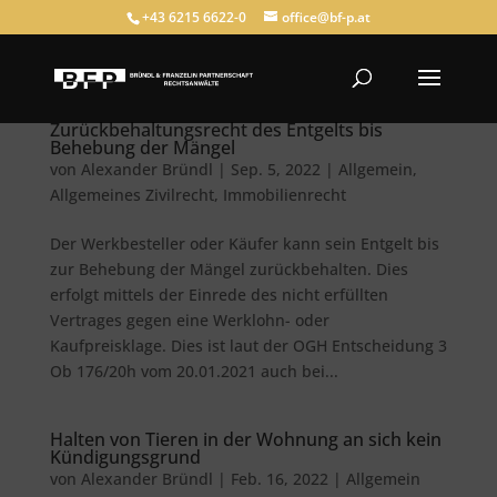
+43 6215 6622-0
office@bf-p.at
Zurückbehaltungsrecht des Entgelts bis
Behebung der Mängel
von
Alexander Bründl
|
Sep. 5, 2022
|
Allgemein
,
Allgemeines Zivilrecht
,
Immobilienrecht
Der Werkbesteller oder Käufer kann sein Entgelt bis
zur Behebung der Mängel zurückbehalten. Dies
erfolgt mittels der Einrede des nicht erfüllten
Vertrages gegen eine Werklohn- oder
Kaufpreisklage. Dies ist laut der OGH Entscheidung 3
Ob 176/20h vom 20.01.2021 auch bei...
Halten von Tieren in der Wohnung an sich kein
Kündigungsgrund
von
Alexander Bründl
|
Feb. 16, 2022
|
Allgemein