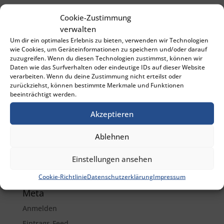
Kategorien
Cookie-Zustimmung
verwalten
Allgemein
Um dir ein optimales Erlebnis zu bieten, verwenden wir Technologien
Allgemeines Zivilrecht
wie Cookies, um Geräteinformationen zu speichern und/oder darauf
zuzugreifen. Wenn du diesen Technologien zustimmst, können wir
Arbeitsrecht
Daten wie das Surfverhalten oder eindeutige IDs auf dieser Website
verarbeiten. Wenn du deine Zustimmung nicht erteilst oder
Ehescheidungsrecht
zurückziehst, können bestimmte Merkmale und Funktionen
Erbrecht
beeinträchtigt werden.
Familienrecht
Akzeptieren
Immobilienrecht
Ablehnen
Mietrecht
Strafrecht
Einstellungen ansehen
Vertragsrecht
Cookie-Richtlinie
Datenschutzerklärung
Impressum
Meta
Anmelden
Eintrags-Feed