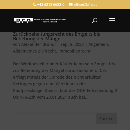
+43 6215 6622-0
office@bf-p.at
Zurückbehaltungsrecht des Entgelts bis
Behebung der Mängel
von
Alexander Bründl
|
Sep. 5, 2022
|
Allgemein
,
Allgemeines Zivilrecht
,
Immobilienrecht
Der Werkbesteller oder Käufer kann sein Entgelt bis
zur Behebung der Mängel zurückbehalten. Dies
erfolgt mittels der Einrede des nicht erfüllten
Vertrages gegen eine Werklohn- oder
Kaufpreisklage. Dies ist laut der OGH Entscheidung 3
Ob 176/20h vom 20.01.2021 auch bei...