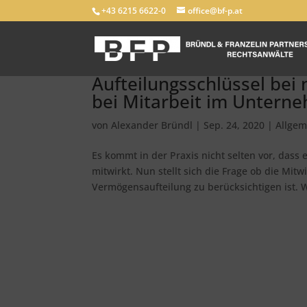
+43 6215 6622-0
office@bf-p.at
Aufteilungsschlüssel bei
bei Mitarbeit im Untern
von
Alexander Bründl
|
Sep. 24, 2020
|
Allgem
Es kommt in der Praxis nicht selten vor, das
mitwirkt. Nun stellt sich die Frage ob die M
Vermögensaufteilung zu berücksichtigen ist. 