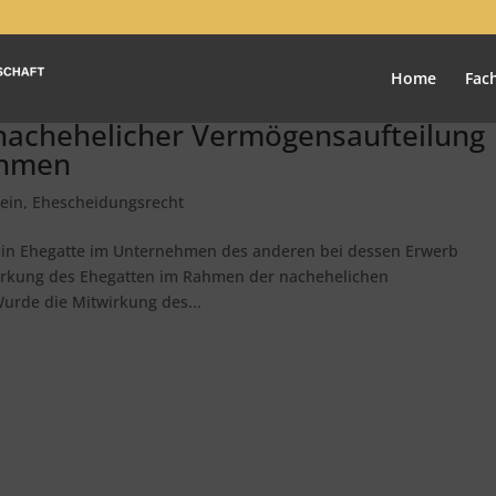
Home
Fac
 nachehelicher Vermögensaufteilung
ehmen
ein
,
Ehescheidungsrecht
s ein Ehegatte im Unternehmen des anderen bei dessen Erwerb
itwirkung des Ehegatten im Rahmen der nachehelichen
Wurde die Mitwirkung des...