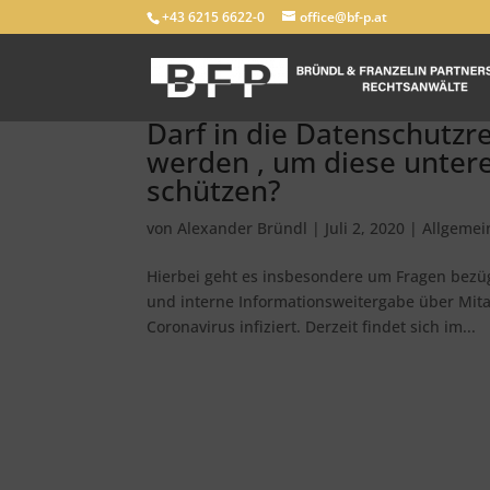
+43 6215 6622-0
office@bf-p.at
Darf in die Datenschutzr
werden , um diese unter
schützen?
von
Alexander Bründl
|
Juli 2, 2020
|
Allgemei
Hierbei geht es insbesondere um Fragen bezüg
und interne Informationsweitergabe über Mita
Coronavirus infiziert. Derzeit findet sich im...