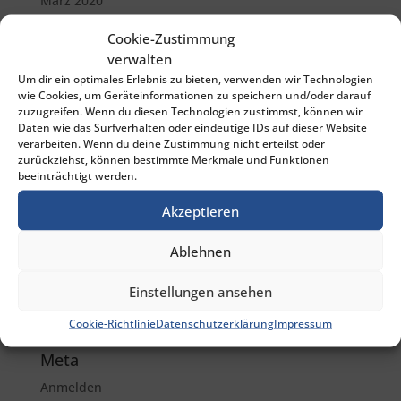
März 2020
Cookie-Zustimmung
Kategorien
verwalten
Allgemein
Um dir ein optimales Erlebnis zu bieten, verwenden wir Technologien
wie Cookies, um Geräteinformationen zu speichern und/oder darauf
Allgemeines Zivilrecht
zuzugreifen. Wenn du diesen Technologien zustimmst, können wir
Arbeitsrecht
Daten wie das Surfverhalten oder eindeutige IDs auf dieser Website
verarbeiten. Wenn du deine Zustimmung nicht erteilst oder
Ehescheidungsrecht
zurückziehst, können bestimmte Merkmale und Funktionen
beeinträchtigt werden.
Erbrecht
Familienrecht
Akzeptieren
Immobilienrecht
Ablehnen
Mietrecht
Strafrecht
Einstellungen ansehen
Vertragsrecht
Cookie-Richtlinie
Datenschutzerklärung
Impressum
Meta
Anmelden