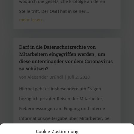
wodurch die gesetzliche Erbfolge an deren
Stelle tritt. Der OGH hat in seiner…
mehr lesen…
Darf in die Datenschutzrechte von
Mitarbeitern eingegriffen werden , um
diese untereinander vor dem Coronavirus
zu schützen?
von
Alexander Bründl
|
Juli 2, 2020
Hierbei geht es insbesondere um Fragen
bezüglich privater Reisen der Mitarbeiter,
Fiebermessungen am Eingang und interne
Informationsweitergabe über Mitarbeiter, bei
denen der Verdacht besteht, sie seien mit dem
Cookie-Zustimmung