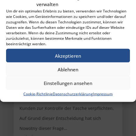
verwalten
Coronavirus infiziert. Derzeit findet sich im…
Um dir ein optimales Erlebnis zu bieten, verwenden wir Technologien
mehr lesen…
wie Cookies, um Geräteinformationen zu speichern und/oder darauf
zuzugreifen. Wenn du diesen Technologien zustimmst, können wir
Daten wie das Surfverhalten oder eindeutige IDs auf dieser Website
verarbeiten. Wenn du deine Zustimmung nicht erteilst oder
zurückziehst, können bestimmte Merkmale und Funktionen
Darf die Tasche eines Kunden kontrolliert
beeinträchtigt werden.
weden?
Akzeptieren
von
Alexander Bründl
|
Juli 2, 2020
Der Bundesgerichtshof in Deutschland hat in
Ablehnen
einer Entscheidung (BGH 3.7.1996 VIII ZR
Einstellungen ansehen
221/95) verneint, dass die in einem
Cookie-Richtlinie
Datenschutzerklärung
Impressum
Geschäftslokal ausgehängten AGBs den
Kunden zur Kontrolle der Tasche verpflichten.
Auf Grund dieser Entscheidung hat sich
Nowotny dieser Frage…